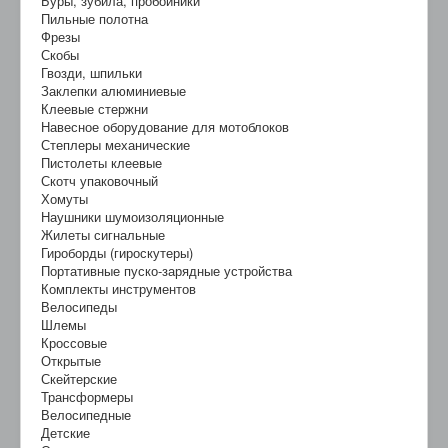
Буры, зубила, пробойники
Пильные полотна
Фрезы
Скобы
Гвозди, шпильки
Заклепки алюминиевые
Клеевые стержни
Навесное оборудование для мотоблоков
Степлеры механические
Пистолеты клеевые
Скотч упаковочный
Хомуты
Наушники шумоизоляционные
Жилеты сигнальные
Гироборды (гироскутеры)
Портативные пуско-зарядные устройства
Комплекты инструментов
Велосипеды
Шлемы
Кроссовые
Открытые
Скейтерские
Трансформеры
Велосипедные
Детские