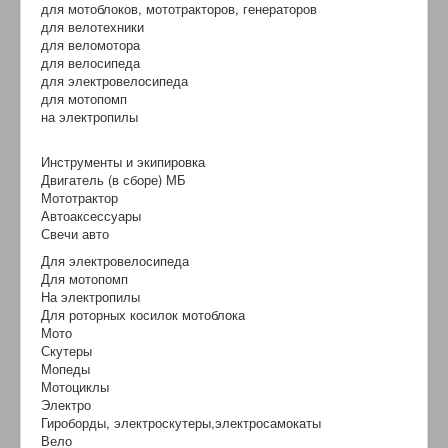
для мотоблоков, мототракторов, генераторов
для велотехники
для веломотора
для велосипеда
для электровелосипеда
для мотопомп
на электропилы
Инструменты и экипировка
Двигатель (в сборе) МБ
Мототрактор
Автоаксессуары
Свечи авто
Для электровелосипеда
Для мотопомп
На электропилы
Для роторных косилок мотоблока
Мото
Скутеры
Мопеды
Мотоциклы
Электро
Гироборды, электроскутеры,электросамокаты
Вело