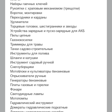
Наборы гаечных ключей
Рукоятки с храповым механизмом (трещотки)
Воротки, монтировки
Переходники и карданы
Удлинители
Торцевые головки, шестигранники и звезды
Устройства зарядные и пуско-зарядные для АКБ
Пилы цепные
Газонокосилки
Триммеры для травы
Тачки садово-строительные
Инструменты для полива
Шланги и катушки
Инструмент садовый ручной
Снегоуборщики
Мотоблоки и культиваторы бензиновые
Опрыскиватели ручные
Генераторы бензиновые
Плиты газовые и горелки
Фонари
Светодиодные лампы
Мотопомпы
Гидравлический инструмент
Домкраты гидравлические подкатные
Домкраты гидравлические столбик